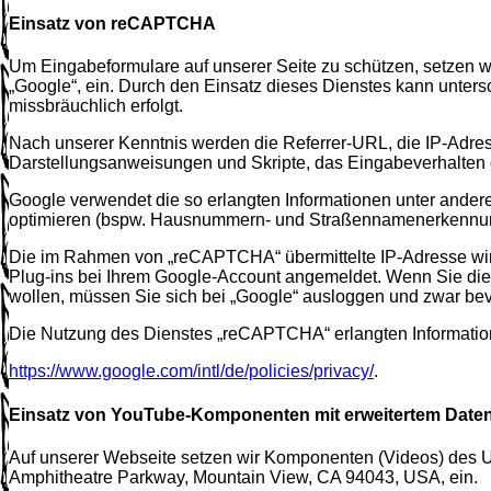
Einsatz von reCAPTCHA
Um Eingabeformulare auf unserer Seite zu schützen, setzen
„Google“, ein. Durch den Einsatz dieses Dienstes kann unter
missbräuchlich erfolgt.
Nach unserer Kenntnis werden die Referrer-URL, die IP-Adres
Darstellungsanweisungen und Skripte, das Eingabeverhalte
Google verwendet die so erlangten Informationen unter ande
optimieren (bspw. Hausnummern- und Straßennamenerkennu
Die im Rahmen von „reCAPTCHA“ übermittelte IP-Adresse wir
Plug-ins bei Ihrem Google-Account angemeldet. Wenn Sie die
wollen, müssen Sie sich bei „Google“ ausloggen und zwar b
Die Nutzung des Dienstes „reCAPTCHA“ erlangten Informati
https://www.google.com/intl/de/policies/privacy/
.
Einsatz von YouTube-Komponenten mit erweitertem Dat
Auf unserer Webseite setzen wir Komponenten (Videos) des 
Amphitheatre Parkway, Mountain View, CA 94043, USA, ein.