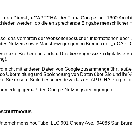
 wir den Dienst „reCAPTCHA“ der Firma Google Inc., 1600 Amph
schieden werden, ob die entsprechende Eingabe menschlicher Her
se, das Verhalten der Webseitenbesucher, Informationen über 
n des Nutzers sowie Mausbewegungen im Bereich der „reCAPT
rem dazu, Bücher und andere Druckerzeugnisse zu digitalisier
ng).
d nicht mit anderen Daten von Google zusammengeführt, auße
se Übermittlung und Speicherung von Daten über Sie und Ihr Ve
evor Sie unsere Seite besuchen bzw. das reCAPTCHA Plug-in b
onen erfolgt gemäß den Google-Nutzungsbedingungen:
enschutzmodus
Unternehmens YouTube, LLC 901 Cherry Ave., 94066 San Bruno