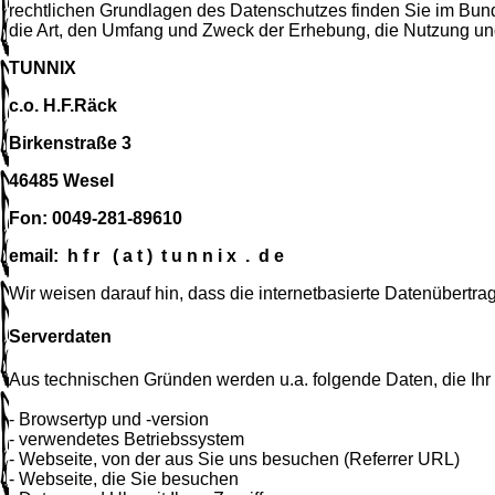
rechtlichen Grundlagen des Datenschutzes finden Sie im Bu
die Art, den Umfang und Zweck der Erhebung, die Nutzung u
TUNNIX
c.o. H.F.Räck
Birkenstraße 3
46485 Wesel
Fon: 0049-281-89610
email: h f r ( a t ) t u n n i x . d e
Wir weisen darauf hin, dass die internetbasierte Datenübertrag
Serverdaten
Aus technischen Gründen werden u.a. folgende Daten, die Ihr 
- Browsertyp und -version
- verwendetes Betriebssystem
- Webseite, von der aus Sie uns besuchen (Referrer URL)
- Webseite, die Sie besuchen